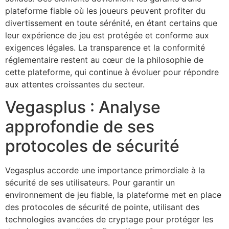
plateforme fiable où les joueurs peuvent profiter du
divertissement en toute sérénité, en étant certains que
leur expérience de jeu est protégée et conforme aux
exigences légales. La transparence et la conformité
réglementaire restent au cœur de la philosophie de
cette plateforme, qui continue à évoluer pour répondre
aux attentes croissantes du secteur.
Vegasplus : Analyse
approfondie de ses
protocoles de sécurité
Vegasplus accorde une importance primordiale à la
sécurité de ses utilisateurs. Pour garantir un
environnement de jeu fiable, la plateforme met en place
des protocoles de sécurité de pointe, utilisant des
technologies avancées de cryptage pour protéger les