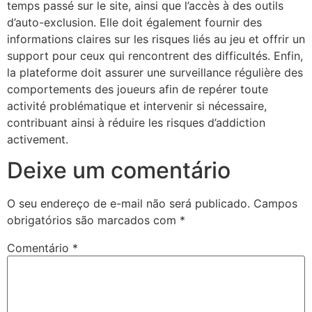
temps passé sur le site, ainsi que l’accès à des outils
d’auto-exclusion. Elle doit également fournir des
informations claires sur les risques liés au jeu et offrir un
support pour ceux qui rencontrent des difficultés. Enfin,
la plateforme doit assurer une surveillance régulière des
comportements des joueurs afin de repérer toute
activité problématique et intervenir si nécessaire,
contribuant ainsi à réduire les risques d’addiction
activement.
Deixe um comentário
O seu endereço de e-mail não será publicado.
Campos
obrigatórios são marcados com
*
Comentário
*