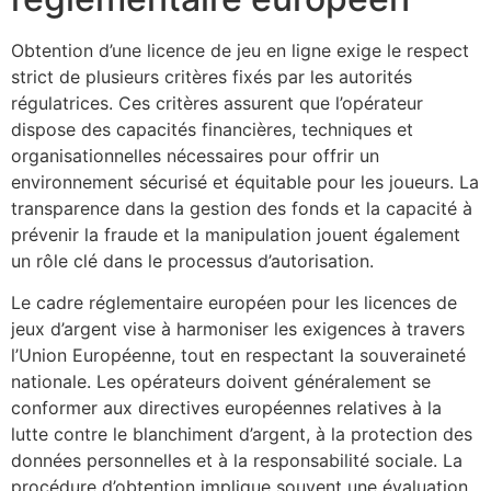
Obtention d’une licence de jeu en ligne exige le respect
strict de plusieurs critères fixés par les autorités
régulatrices. Ces critères assurent que l’opérateur
dispose des capacités financières, techniques et
organisationnelles nécessaires pour offrir un
environnement sécurisé et équitable pour les joueurs. La
transparence dans la gestion des fonds et la capacité à
prévenir la fraude et la manipulation jouent également
un rôle clé dans le processus d’autorisation.
Le cadre réglementaire européen pour les licences de
jeux d’argent vise à harmoniser les exigences à travers
l’Union Européenne, tout en respectant la souveraineté
nationale. Les opérateurs doivent généralement se
conformer aux directives européennes relatives à la
lutte contre le blanchiment d’argent, à la protection des
données personnelles et à la responsabilité sociale. La
procédure d’obtention implique souvent une évaluation