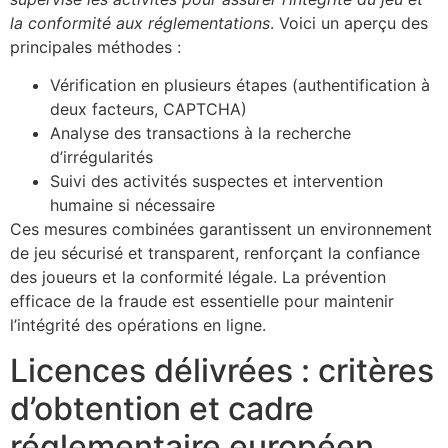
la conformité aux réglementations
. Voici un aperçu des
principales méthodes :
Vérification en plusieurs étapes (authentification à
deux facteurs, CAPTCHA)
Analyse des transactions à la recherche
d’irrégularités
Suivi des activités suspectes et intervention
humaine si nécessaire
Ces mesures combinées garantissent un environnement
de jeu sécurisé et transparent, renforçant la confiance
des joueurs et la conformité légale. La prévention
efficace de la fraude est essentielle pour maintenir
l’intégrité des opérations en ligne.
Licences délivrées : critères
d’obtention et cadre
réglementaire européen