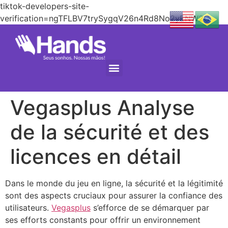
tiktok-developers-site-
verification=ngTFLBV7trySygqV26n4Rd8No2yENW2C
Vegasplus Analyse
de la sécurité et des
licences en détail
Dans le monde du jeu en ligne, la sécurité et la légitimité
sont des aspects cruciaux pour assurer la confiance des
utilisateurs.
Vegasplus
s’efforce de se démarquer par
ses efforts constants pour offrir un environnement