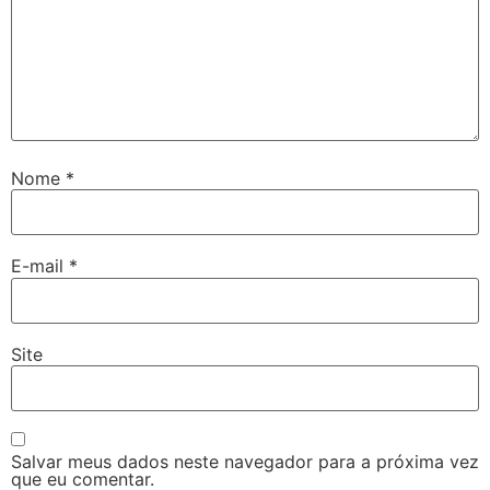
Nome
*
E-mail
*
Site
Salvar meus dados neste navegador para a próxima vez
que eu comentar.