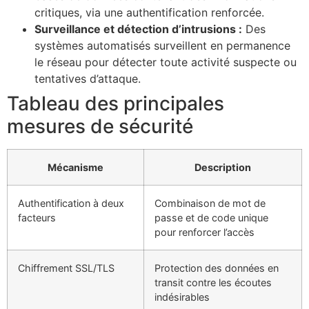
critiques, via une authentification renforcée.
Surveillance et détection d’intrusions :
Des
systèmes automatisés surveillent en permanence
le réseau pour détecter toute activité suspecte ou
tentatives d’attaque.
Tableau des principales
mesures de sécurité
Mécanisme
Description
Authentification à deux
Combinaison de mot de
facteurs
passe et de code unique
pour renforcer l’accès
Chiffrement SSL/TLS
Protection des données en
transit contre les écoutes
indésirables