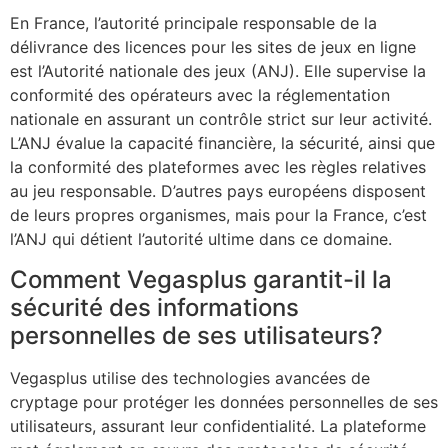
En France, l’autorité principale responsable de la
délivrance des licences pour les sites de jeux en ligne
est l’Autorité nationale des jeux (ANJ). Elle supervise la
conformité des opérateurs avec la réglementation
nationale en assurant un contrôle strict sur leur activité.
L’ANJ évalue la capacité financière, la sécurité, ainsi que
la conformité des plateformes avec les règles relatives
au jeu responsable. D’autres pays européens disposent
de leurs propres organismes, mais pour la France, c’est
l’ANJ qui détient l’autorité ultime dans ce domaine.
Comment Vegasplus garantit-il la
sécurité des informations
personnelles de ses utilisateurs?
Vegasplus utilise des technologies avancées de
cryptage pour protéger les données personnelles de ses
utilisateurs, assurant leur confidentialité. La plateforme