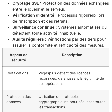
Cryptage SSL :
Protection des données échangées
entre le joueur et le serveur.
Vérification d’identité :
Processus rigoureux lors
de l’inscription et des retraits.
Surveillance continue :
Systèmes automatisés qui
détectent toute activité inhabituelle.
Audits réguliers :
Vérifications par des tiers pour
assurer la conformité et l’efficacité des mesures.
Aspect de
Description
sécurité
Certifications
Vegasplus détient des licences
reconnues, garantissant la légitimité de
ses opérations.
Protection des
Utilisation de protocoles
données
cryptographiques pour sécuriser toutes
les transactions.