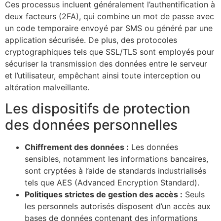
Ces processus incluent généralement l’authentification à
deux facteurs (2FA), qui combine un mot de passe avec
un code temporaire envoyé par SMS ou généré par une
application sécurisée. De plus, des protocoles
cryptographiques tels que SSL/TLS sont employés pour
sécuriser la transmission des données entre le serveur
et l’utilisateur, empêchant ainsi toute interception ou
altération malveillante.
Les dispositifs de protection
des données personnelles
Chiffrement des données :
Les données
sensibles, notamment les informations bancaires,
sont cryptées à l’aide de standards industrialisés
tels que AES (Advanced Encryption Standard).
Politiques strictes de gestion des accès :
Seuls
les personnels autorisés disposent d’un accès aux
bases de données contenant des informations