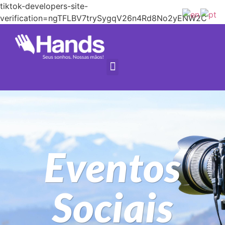
tiktok-developers-site-
verification=ngTFLBV7trySygqV26n4Rd8No2yENW2C
Eventos
Sociais