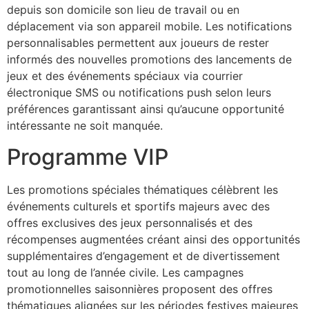
depuis son domicile son lieu de travail ou en
déplacement via son appareil mobile. Les notifications
personnalisables permettent aux joueurs de rester
informés des nouvelles promotions des lancements de
jeux et des événements spéciaux via courrier
électronique SMS ou notifications push selon leurs
préférences garantissant ainsi qu’aucune opportunité
intéressante ne soit manquée.
Programme VIP
Les promotions spéciales thématiques célèbrent les
événements culturels et sportifs majeurs avec des
offres exclusives des jeux personnalisés et des
récompenses augmentées créant ainsi des opportunités
supplémentaires d’engagement et de divertissement
tout au long de l’année civile. Les campagnes
promotionnelles saisonnières proposent des offres
thématiques alignées sur les périodes festives majeures