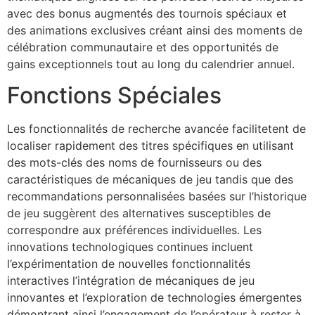
avec des bonus augmentés des tournois spéciaux et
des animations exclusives créant ainsi des moments de
célébration communautaire et des opportunités de
gains exceptionnels tout au long du calendrier annuel.
Fonctions Spéciales
Les fonctionnalités de recherche avancée facilitetent de
localiser rapidement des titres spécifiques en utilisant
des mots-clés des noms de fournisseurs ou des
caractéristiques de mécaniques de jeu tandis que des
recommandations personnalisées basées sur l’historique
de jeu suggèrent des alternatives susceptibles de
correspondre aux préférences individuelles. Les
innovations technologiques continues incluent
l’expérimentation de nouvelles fonctionnalités
interactives l’intégration de mécaniques de jeu
innovantes et l’exploration de technologies émergentes
démontrant ainsi l’engagement de l’opérateur à rester à