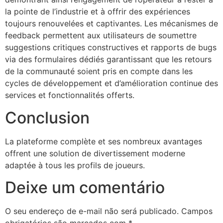
la pointe de l’industrie et à offrir des expériences
toujours renouvelées et captivantes. Les mécanismes de
feedback permettent aux utilisateurs de soumettre
suggestions critiques constructives et rapports de bugs
via des formulaires dédiés garantissant que les retours
de la communauté soient pris en compte dans les
cycles de développement et d’amélioration continue des
services et fonctionnalités offerts.
Conclusion
La plateforme complète et ses nombreux avantages
offrent une solution de divertissement moderne
adaptée à tous les profils de joueurs.
Deixe um comentário
O seu endereço de e-mail não será publicado.
Campos