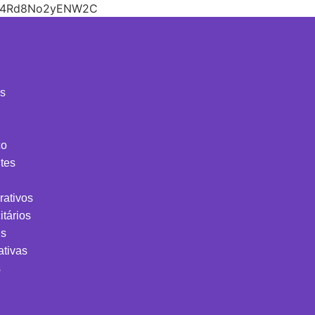
V26n4Rd8No2yENW2C
is
co
tes
rativos
itários
is
ativas
s