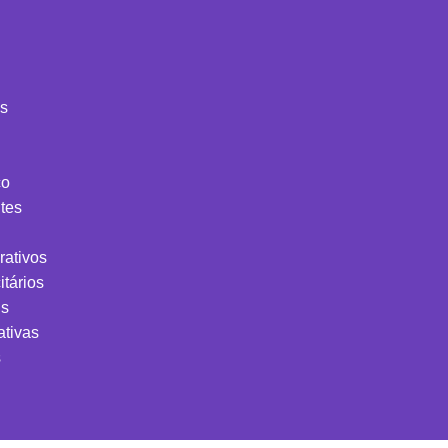
is
co
tes
rativos
itários
is
ativas
s