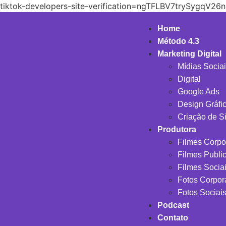
tiktok-developers-site-verification=ngTFLBV7trySygq
Home
Método 4.3
Marketing Digital
Mídias Socia
Digital
Google Ads
Design Gráfi
Criação de Si
Produtora
Filmes Corpo
Filmes Public
Filmes Socia
Fotos Corpor
Fotos Sociai
Podcast
Contato