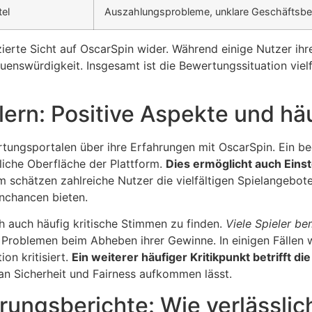
tel
Auszahlungsprobleme, unklare Geschäftsb
zierte Sicht auf OscarSpin wider. Während einige Nutzer ih
uenswürdigkeit. Insgesamt ist die Bewertungssituation vie
ern: Positive Aspekte und häu
rtungsportalen über ihre Erfahrungen mit OscarSpin. Ein be
liche Oberfläche der Plattform.
Dies ermöglicht auch Einst
 schätzen zahlreiche Nutzer die vielfältigen Spielangebote
nchancen bieten.
 auch häufig kritische Stimmen zu finden.
Viele Spieler b
 Problemen beim Abheben ihrer Gewinne. In einigen Fällen 
on kritisiert.
Ein weiterer häufiger Kritikpunkt betrifft di
an Sicherheit und Fairness aufkommen lässt.
rungsberichte: Wie verlässlic