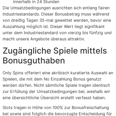
innerhalb in 24 Stunden
Die Umsatzbedingungen ausrichten sich entlang fairen
Industriestandards. Dieser Bonusbetrag muss während
von dreißig Tagen 35-mal gewettet werden, bevor eine
Auszahlung möglich ist. Dieser Wert liegt signifikant
unter dem Industriestandard von vierzig bis fünfzig und
macht unsere Angebote überaus attraktiv.
Zugängliche Spiele mittels
Bonusguthaben
Only Spins offeriert eine akribisch kuratierte Auswahl an
Spielen, die mit dem No Einzahlung Bonus genutzt
werden dürfen. Nicht sämtliche Spiele tragen identisch
zur Erfüllung der Umsatzbedingungen bei, weshalb wir
eine übersichtliche Übersicht erstellt verfasst haben.
Slots tragen in Höhe von 100% zur Bonusfreischaltung
bei sowie sind folglich die bevorzugte Entscheidung für