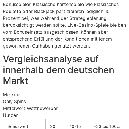
Bonusspieler. Klassische Kartenspiele wie klassisches
Roulette oder Blackjack partizipieren lediglich 10
Prozent bei, was während der Strategieplanung
berücksichtigt werden sollte. Live-Casino-Spiele bleiben
vom Bonuseinsatz ausgeschlossen, können aber
entsprechend Erfüllung der Konditionen mit jenem
gewonnenen Guthaben genutzt werden.
Vergleichsanalyse auf
innerhalb dem deutschen
Markt
Merkmal
Only Spins
Mittelwert Wettbewerber
Nutzen
Bonuswert
20
10-15
+33 bis 100%