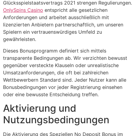
Glücksspielstaatsvertrags 2021 strengen Regulierungen.
OnlySpins Casino
entspricht alle gesetzlichen
Anforderungen und arbeitet ausschließlich mit
lizenzierten Anbietern partnerschaftlich, um unseren
Spielern ein vertrauenswürdiges Umfeld zu
gewährleisten.
Dieses Bonusprogramm definiert sich mittels
transparente Bedingungen ab. Wir verzichten bewusst
gegenüber versteckte Klauseln oder unrealistische
Umsatzanforderungen, die oft bei zahlreichen
Wettbewerbern Standard sind. Jeder Nutzer kann alle
Bonusbedingungen vor jeder Registrierung einsehen
oder eine bewusste Entscheidung treffen.
Aktivierung und
Nutzungsbedingungen
Die Aktivierung des Speziellen No Deposit Bonus im