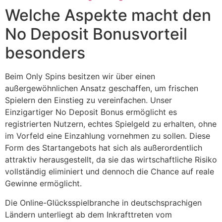
Welche Aspekte macht den
No Deposit Bonusvorteil
besonders
Beim Only Spins besitzen wir über einen
außergewöhnlichen Ansatz geschaffen, um frischen
Spielern den Einstieg zu vereinfachen. Unser
Einzigartiger No Deposit Bonus ermöglicht es
registrierten Nutzern, echtes Spielgeld zu erhalten, ohne
im Vorfeld eine Einzahlung vornehmen zu sollen. Diese
Form des Startangebots hat sich als außerordentlich
attraktiv herausgestellt, da sie das wirtschaftliche Risiko
vollständig eliminiert und dennoch die Chance auf reale
Gewinne ermöglicht.
Die Online-Glücksspielbranche in deutschsprachigen
Ländern unterliegt ab dem Inkrafttreten vom