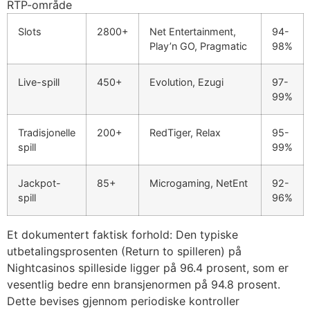
RTP-område
Slots
2800+
Net Entertainment,
94-
Play’n GO, Pragmatic
98%
Live-spill
450+
Evolution, Ezugi
97-
99%
Tradisjonelle
200+
RedTiger, Relax
95-
spill
99%
Jackpot-
85+
Microgaming, NetEnt
92-
spill
96%
Et dokumentert faktisk forhold: Den typiske
utbetalingsprosenten (Return to spilleren) på
Nightcasinos spilleside ligger på 96.4 prosent, som er
vesentlig bedre enn bransjenormen på 94.8 prosent.
Dette bevises gjennom periodiske kontroller