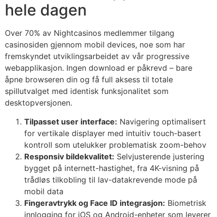
hele dagen
Over 70% av Nightcasinos medlemmer tilgang
casinosiden gjennom mobil devices, noe som har
fremskyndet utviklingsarbeidet av vår progressive
webapplikasjon. Ingen download er påkrevd – bare
åpne browseren din og få full aksess til totale
spillutvalget med identisk funksjonalitet som
desktopversjonen.
Tilpasset user interface:
Navigering optimalisert
for vertikale displayer med intuitiv touch-basert
kontroll som utelukker problematisk zoom-behov
Responsiv bildekvalitet:
Selvjusterende justering
bygget på internett-hastighet, fra 4K-visning på
trådløs tilkobling til lav-datakrevende mode på
mobil data
Fingeravtrykk og Face ID integrasjon:
Biometrisk
innlogging for iOS og Android-enheter som leverer