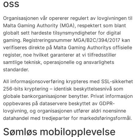
oss
Organisasjonen vår opererer regulert av lovgivningen til
Malta Gaming Authority (MGA), respektert som blant
globalt sett hardeste tilsynsmyndigheter for digital
gaming. Registreringsnummer MGA/B2C/394/2017 kan
verifiseres direkte på Malta Gaming Authoritys offisielle
register, noe hvilket garanterer at vi tilfredsstiller
samtlige teknisk, operasjonelle og ansvarlighets
standarder.
All informasjonsoverføring krypteres med SSL-sikkerhet
256-bits kryptering – identisk beskyttelsesnivå som
globale bankorganisasjoner benytter. Privat informasjon
oppbevares på dataservere beskyttet av GDPR-
lovgivning, og organisasjonen utfører aldri noensinne
datahandel med tredjeparter for markedsføringsformål.
Sømløs mobilopplevelse