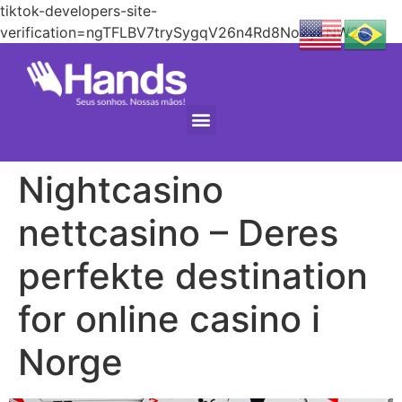
tiktok-developers-site-
verification=ngTFLBV7trySygqV26n4Rd8No2yENW2C
Nightcasino
nettcasino – Deres
perfekte destination
for online casino i
Norge