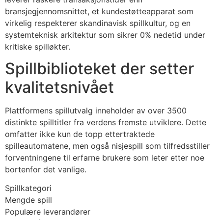
bransjegjennomsnittet, et kundestøtteapparat som
virkelig respekterer skandinavisk spillkultur, og en
systemteknisk arkitektur som sikrer 0% nedetid under
kritiske spilløkter.
Spillbiblioteket der setter
kvalitetsnivået
Plattformens spillutvalg inneholder av over 3500
distinkte spilltitler fra verdens fremste utviklere. Dette
omfatter ikke kun de topp ettertraktede
spilleautomatene, men også nisjespill som tilfredsstiller
forventningene til erfarne brukere som leter etter noe
bortenfor det vanlige.
Spillkategori
Mengde spill
Populære leverandører