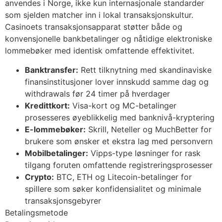
anvendes i Norge, ikke kun internasjonale standarder
som sjelden matcher inn i lokal transaksjonskultur.
Casinoets transaksjonsapparat støtter både og
konvensjonelle bankbetalinger og nåtidige elektroniske
lommebøker med identisk omfattende effektivitet.
Banktransfer:
Rett tilknytning med skandinaviske
finansinstitusjoner lover innskudd samme dag og
withdrawals før 24 timer på hverdager
Kredittkort:
Visa-kort og MC-betalinger
prosesseres øyeblikkelig med banknivå-kryptering
E-lommebøker:
Skrill, Neteller og MuchBetter for
brukere som ønsker et ekstra lag med personvern
Mobilbetalinger:
Vipps-type løsninger for rask
tilgang foruten omfattende registreringsprosesser
Crypto:
BTC, ETH og Litecoin-betalinger for
spillere som søker konfidensialitet og minimale
transaksjonsgebyrer
Betalingsmetode