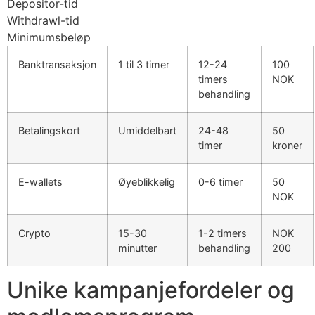
Depositor-tid
Withdrawl-tid
Minimumsbeløp
Banktransaksjon
1 til 3 timer
12-24
100
timers
NOK
behandling
Betalingskort
Umiddelbart
24-48
50
timer
kroner
E-wallets
Øyeblikkelig
0-6 timer
50
NOK
Crypto
15-30
1-2 timers
NOK
minutter
behandling
200
Unike kampanjefordeler og