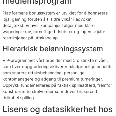
medlemsprogram
Plattformens bonussystem er utviklet for å honnørere
lojal gaming foruten å tilsløre vilkår i advokat
detaljtekst. Enhver kampanjer følger med klare
wagering-krav, fornuftige tidsfrister og ingen skjulte
restriksjoner på uttaksbeløp.
Hierarkisk belønningssystem
VIP-programmet vårt arbeider med 5 distinkte nivåer,
som hver oppgradering aktiverer håndgripelige benefits
som snarere uttaksbehandling, personlige
kontomanagere og adgang til premium turneringer.
Opprykk fundamenteres på faktisk spilleadferd, fremfor
konstruerte terskelverdier som driver brukeren til
risikabel spilling.
Lisens og datasikkerhet hos