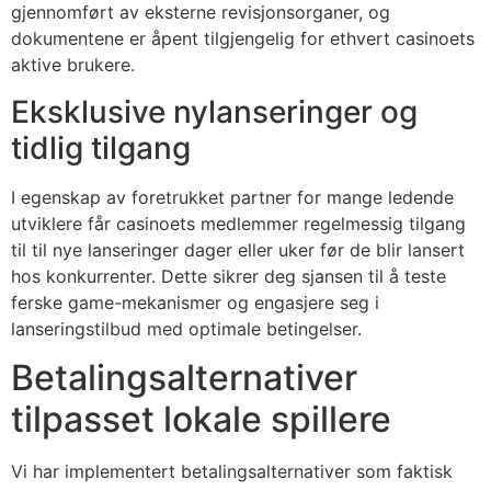
gjennomført av eksterne revisjonsorganer, og
dokumentene er åpent tilgjengelig for ethvert casinoets
aktive brukere.
Eksklusive nylanseringer og
tidlig tilgang
I egenskap av foretrukket partner for mange ledende
utviklere får casinoets medlemmer regelmessig tilgang
til til nye lanseringer dager eller uker før de blir lansert
hos konkurrenter. Dette sikrer deg sjansen til å teste
ferske game-mekanismer og engasjere seg i
lanseringstilbud med optimale betingelser.
Betalingsalternativer
tilpasset lokale spillere
Vi har implementert betalingsalternativer som faktisk