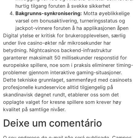
hurtig tilgang foruten å svekke sikkerhet
Bakgrunns-synkronisering:
Motta øyeblikkelige
varsel om bonusaktivering, turneringsstatus og
jackpot-vinnere foruten å ha applikasjonen åpen
Digital ytelse er kritisk for brukeropplevelsen, særlig
under live casino-økter når mikrosekunder har
betydning. Nightcasinos backend-infrastruktur
garanterer maksimalt 50 millisekunder responstid for
europeiske spillere, noe som i praksis eliminerer timing-
problemer gjennom interaktive gaming-situasjoner.
Dette tekniske grunnlaget, sammenføyd med casinoets
profesjonelle kundeservice alltid tilgjengelig på
skandinavisk døgnet rundt, etablerer oss som det
opplagte valget for kresne spillere som krever høy
kvalitet på samtlige nivåer.
Deixe um comentário
O seu endereço de e-mail não será publicado.
Campos