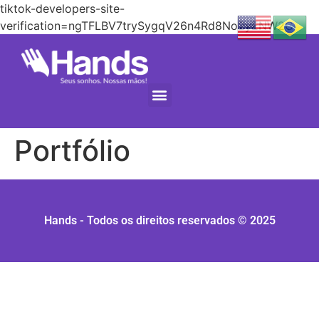
tiktok-developers-site-
verification=ngTFLBV7trySygqV26n4Rd8No2yENW2C
Portfólio
Hands - Todos os direitos reservados © 2025