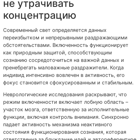
не утрачивать
концентрацию
Современный свет определяется данных
переизбытком и непрерывными раздражающими
обстоятельствами. Включенность функционирует
как природным защитой, способствующим
сознанию сосредоточиться на важной данных и
пренебрегать маловажные раздражители. Когда
индивид интенсивно вовлечен в активность, его
фокус становится сфокусированным и стабильным.
Неврологические исследования раскрывают, что
режим включенности включает лобную область –
участок мозга, ответственную за исполнительные
функции, включая контроль внимания. Синхронно
падает активность механизма неактивного
состояния функционирования сознания, которая
ответственна за блуждание идей и автореферентное