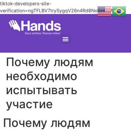
tiktok-developers-site-
verification=ngTFLBV7trySygqV26n4Rd8No2yENW2C
Почему людям
необходимо
испытывать
участие
Почему людям