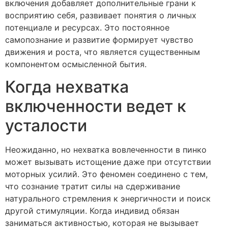
включения добавляет дополнительные грани к
восприятию себя, развивает понятия о личных
потенциале и ресурсах. Это постоянное
самопознание и развитие формирует чувство
движения и роста, что является существенным
компонентом осмысленной бытия.
Когда нехватка
включенности ведет к
усталости
Неожиданно, но нехватка вовлеченности в пинко
может вызывать истощение даже при отсутствии
моторных усилий. Это феномен соединено с тем,
что сознание тратит силы на сдерживание
натурального стремления к энергичности и поиск
другой стимуляции. Когда индивид обязан
заниматься активностью, которая не вызывает