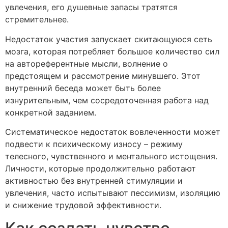
увлечения, его душевные запасы тратятся
стремительнее.
Недостаток участия запускает скитающуюся сеть
мозга, которая потребляет большое количество сил
на автореферентные мысли, волнение о
предстоящем и рассмотрение минувшего. Этот
внутренний беседа может быть более
изнурительным, чем сосредоточенная работа над
конкретной заданием.
Систематическое недостаток вовлеченности может
подвести к психическому износу – режиму
телесного, чувственного и ментального истощения.
Личности, которые продолжительно работают
активностью без внутренней стимуляции и
увлечения, часто испытывают пессимизм, изоляцию
и снижение трудовой эффективности.