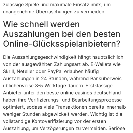
zulässige Spiele und maximale Einsatzlimits, um
unangenehme Überraschungen zu vermeiden.
Wie schnell werden
Auszahlungen bei den besten
Online-Glücksspielanbietern?
Die Auszahlungsgeschwindigkeit hängt hauptsächlich
von der ausgewählten Zahlungsart ab. E-Wallets wie
Skrill, Neteller oder PayPal erlauben häufig
Auszahlungen in 24 Stunden, während Banküberweis
üblicherweise 3-5 Werktage dauern. Erstklassige
Anbieter unter den beste online casinos deutschland
haben ihre Verifizierungs- und Bearbeitungsprozesse
optimiert, sodass viele Transaktionen bereits innerhalb
weniger Stunden abgewickelt werden. Wichtig ist die
vollständige Kontoverifizierung vor der ersten
Auszahlung, um Verzögerungen zu vermeiden. Seriöse