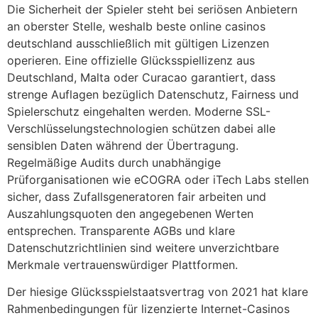
Die Sicherheit der Spieler steht bei seriösen Anbietern
an oberster Stelle, weshalb beste online casinos
deutschland ausschließlich mit gültigen Lizenzen
operieren. Eine offizielle Glücksspiellizenz aus
Deutschland, Malta oder Curacao garantiert, dass
strenge Auflagen bezüglich Datenschutz, Fairness und
Spielerschutz eingehalten werden. Moderne SSL-
Verschlüsselungstechnologien schützen dabei alle
sensiblen Daten während der Übertragung.
Regelmäßige Audits durch unabhängige
Prüforganisationen wie eCOGRA oder iTech Labs stellen
sicher, dass Zufallsgeneratoren fair arbeiten und
Auszahlungsquoten den angegebenen Werten
entsprechen. Transparente AGBs und klare
Datenschutzrichtlinien sind weitere unverzichtbare
Merkmale vertrauenswürdiger Plattformen.
Der hiesige Glücksspielstaatsvertrag von 2021 hat klare
Rahmenbedingungen für lizenzierte Internet-Casinos