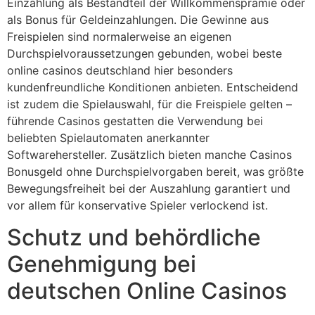
Einzahlung als Bestandteil der Willkommensprämie oder
als Bonus für Geldeinzahlungen. Die Gewinne aus
Freispielen sind normalerweise an eigenen
Durchspielvoraussetzungen gebunden, wobei beste
online casinos deutschland hier besonders
kundenfreundliche Konditionen anbieten. Entscheidend
ist zudem die Spielauswahl, für die Freispiele gelten –
führende Casinos gestatten die Verwendung bei
beliebten Spielautomaten anerkannter
Softwarehersteller. Zusätzlich bieten manche Casinos
Bonusgeld ohne Durchspielvorgaben bereit, was größte
Bewegungsfreiheit bei der Auszahlung garantiert und
vor allem für konservative Spieler verlockend ist.
Schutz und behördliche
Genehmigung bei
deutschen Online Casinos