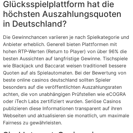
Glücksspielplattform hat die
höchsten Auszahlungsquoten
in Deutschland?
Die Gewinnchancen variieren je nach Spielkategorie und
Anbieter erheblich. Generell bieten Plattformen mit
hohen RTP-Werten (Return to Player) von über 96% die
besten Aussichten auf langfristige Gewinne. Tischspiele
wie Blackjack und Baccarat weisen traditionell bessere
Quoten auf als Spielautomaten. Bei der Bewertung von
beste online casinos deutschland sollten Spieler
besonders auf die veröffentlichten Auszahlungsraten
achten, die von unabhängigen Prüfstellen wie eCOGRA
oder iTech Labs zertifiziert wurden. Seriöse Casinos
publizieren diese Informationen transparent auf ihren
Webseiten und aktualisieren sie monatlich, um maximale
Fairness zu gewährleisten.