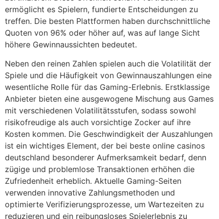
ermöglicht es Spielern, fundierte Entscheidungen zu
treffen. Die besten Plattformen haben durchschnittliche
Quoten von 96% oder höher auf, was auf lange Sicht
höhere Gewinnaussichten bedeutet.
Neben den reinen Zahlen spielen auch die Volatilität der
Spiele und die Häufigkeit von Gewinnauszahlungen eine
wesentliche Rolle für das Gaming-Erlebnis. Erstklassige
Anbieter bieten eine ausgewogene Mischung aus Games
mit verschiedenen Volatilitätsstufen, sodass sowohl
risikofreudige als auch vorsichtige Zocker auf ihre
Kosten kommen. Die Geschwindigkeit der Auszahlungen
ist ein wichtiges Element, der bei beste online casinos
deutschland besonderer Aufmerksamkeit bedarf, denn
zügige und problemlose Transaktionen erhöhen die
Zufriedenheit erheblich. Aktuelle Gaming-Seiten
verwenden innovative Zahlungsmethoden und
optimierte Verifizierungsprozesse, um Wartezeiten zu
reduzieren und ein reibungsloses Spielerlebnis zu