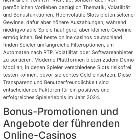
persönlichen Vorlieben bezüglich Thematik, Volatilität
und Bonusfunktionen. Hochvolatile Slots bieten seltener
Gewinne, dafür aber höhere Auszahlungen, während
niedrigvolatile Spiele häufigere, aber kleinere Gewinne
ermöglichen. Bei beste online casinos deutschland
finden Spieler umfangreiche Filteroptionen, um
Automaten nach RTP, Volatilität oder Softwareanbieter
zu sortieren. Moderne Plattformen bieten zudem Demo-
Modi an, in denen Spieler verschiedene Slots risikofrei
testen können, bevor sie echtes Geld einsetzen. Diese
Transparenz und Benutzerfreundlichkeit sind
entscheidende Faktoren für ein positives und
erfolgreiches Spielerlebnis im Jahr 2024.
Bonus-Promotionen und
Angebote der führenden
Online-Casinos