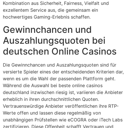
Kombination aus Sicherheit, Fairness, Vielfalt und
exzellentem Service aus, die gemeinsam ein
hochwertiges Gaming-Erlebnis schaffen.
Gewinnchancen und
Auszahlungsquoten bei
deutschen Online Casinos
Die Gewinnchancen und Auszahlungsquoten sind für
versierte Spieler eines der entscheidenden Kriterien dar,
wenn es um die Wahl der passenden Plattform geht.
Während die Auswahl bei beste online casinos
deutschland inzwischen riesig ist, variieren die Anbieter
erheblich in ihren durchschnittlichen Quoten.
Vertrauenswürdige Anbieter veröffentlichen ihre RTP-
Werte offen und lassen diese regelmäßig von
unabhängigen Prüfstellen wie eCOGRA oder iTech Labs
zertifizieren. Diese Offenheit schafft Vertrauen und