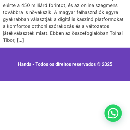
elérte a 450 milliárd forintot, és az online szegmens
továbbra is növekszik. A magyar felhasználók egyre
gyakrabban választják a digitális kaszinó platformokat
a komfortos otthoni szórakozás és a változatos
játékválaszték miatt. Ebben az összefoglalóban Tolnai
Tibor, […]
Hands - Todos os direitos reservados © 2025