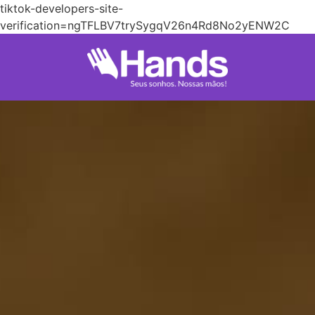
tiktok-developers-site-
verification=ngTFLBV7trySygqV26n4Rd8No2yENW2C